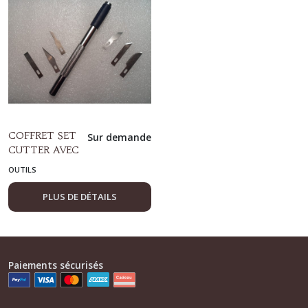
(29)
Perforatrices
(2)
Autres
embellissements
(59)
COFFRET SET
Sur demande
CUTTER AVEC
Tampons
6 LAMES DE
OUTILS
clear
PRECISION
(17)
PLUS DE DÉTAILS
Tampons
en
bois
Paiements sécurisés
(26)
Outils