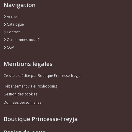
Navigation
(1)
Accueil
Gaufrage
Catalogue
/
Contact
Embossage
(3)
Qui sommes nous ?
CGV
Pinces
à
Mentions légales
linge
(7)
Ce site est édité par Boutique Princesse-freyja.
Hébergement via eProShopping
Autres
Gestion des cookies
stickers,
autocollants
Données personnelles
(13)
Boutique Princesse-freyja
Pochoirs,
lay-