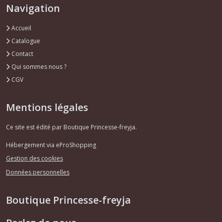
Navigation
Accueil
Mini
rocailles
Catalogue
(8)
Contact
Qui sommes nous ?
CGV
Afficher
les
Mentions légales
résultats
Ce site est édité par Boutique Princesse-freyja.
Hébergement via eProShopping
Gestion des cookies
Données personnelles
Boutique Princesse-freyja