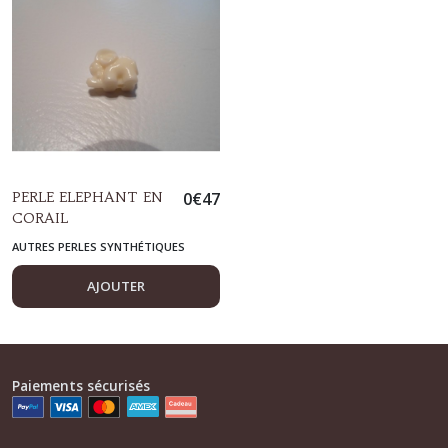
Toupies
(1)
Perles
acrylique
(5)
PERLE ELEPHANT EN
0
€
47
Autres
CORAIL
Perles
(7)
SYNTHETIQUE IVOIRE
AUTRES PERLES SYNTHÉTIQUES
AJOUTER
Perles
en
résine
synthétique
(1)
Paiements sécurisés
Tubes
(1)