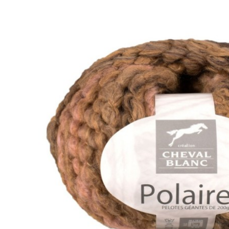
(135)
BRELOQUES
(477)
ACCESSOIRES
BIJOUX
(137)
IDEES
CADEAUX
-
ARTISANAT
(56)
MOULES
(13)
EMBALLAGES
/
CADEAUX
(23)