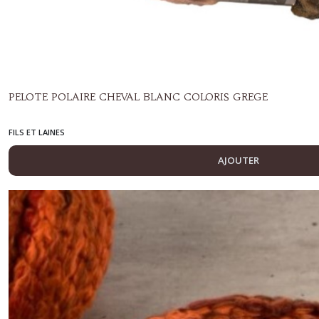
ECRITURE
(1)
HOME
DECO
(160)
PELOTE POLAIRE CHEVAL BLANC COLORIS GREGE
SCRAPBOOKING
(410)
FILS ET LAINES
PERLES
AJOUTER
(30)
ACCESOIRES
(11)
LINGERIE
(11)
DIVERS
(78)