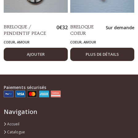
BRELOQUE /
0
€
32
BRELOQUE
Sur demande
PENDENTIF PEACE
COEUR
AND LOVE METAL
SCULPTE
COEUR, AMOUR
COEUR, AMOUR
ARGENTE
METAL
ARGENTE
AJOUTER
PLUS DE DÉTAILS
Paiements sécurisés
Navigation
Accueil
Catalogue