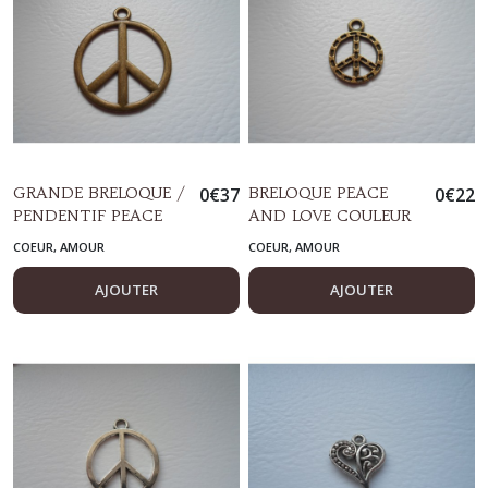
GRANDE BRELOQUE /
0
€
37
BRELOQUE PEACE
0
€
22
PENDENTIF PEACE
AND LOVE COULEUR
AND LOVE COULEUR
BRONZE
COEUR, AMOUR
COEUR, AMOUR
BRONZE
AJOUTER
AJOUTER