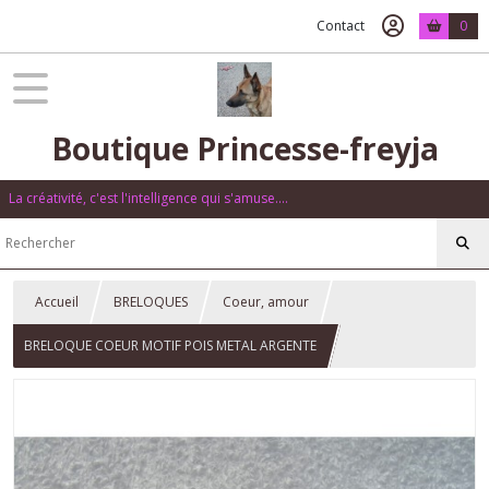
Contact
0
Boutique Princesse-freyja
La créativité, c'est l'intelligence qui s'amuse....
Accueil
BRELOQUES
Coeur, amour
BRELOQUE COEUR MOTIF POIS METAL ARGENTE