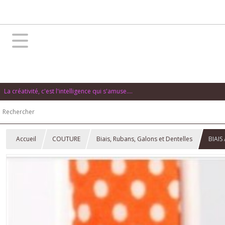
La créativité, c'est l'intelligence qui s'amuse....
Accueil
COUTURE
Biais, Rubans, Galons et Dentelles
BIAIS