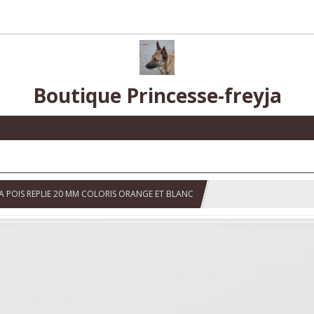
Boutique Princesse-freyja
 A POIS REPLIE 20 MM COLORIS ORANGE ET BLANC